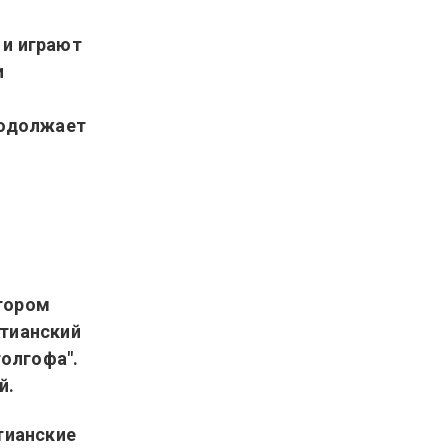
 и играют
и
родолжает
тором
стианский
голгофа".
й.
тианские