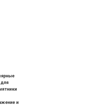
улярные
 для
амятники
ажение и