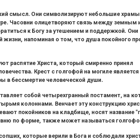
кий смысл. Они символизируют небольшие храмы
уре. Часовни олицетворяют связь между земным 
ратиться к Богу за утешением и поддержкой. Они
 жизни, напоминая о том, что душа покойного п
ют распятие Христа, который смиренно принял
овечества. Крест с голгофой на могиле является
ы в бессмертие человеческой души.
тавляет собой четырехгранный постамент, на ко
ырьмя колоннами. Венчает эту конструкцию хри
евают покойников на кладбище, носят название "
вню по форме, также может называться голгофо
сопших, которые верили в Бога и соблюдали хрис