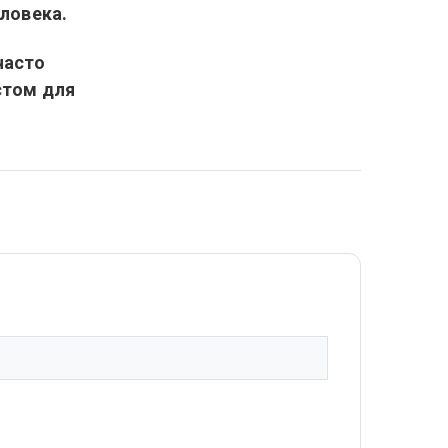
ловека.
часто
стом для