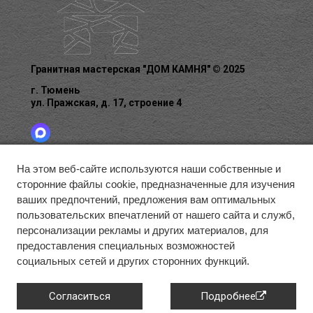
Гранитная мастерская "ДОМ КАМНЯ" © 2025
г. Тюмень
ул. Пражская, д. 17, строение 4
На этом веб-сайте используются наши собственные и
сторонние файлы cookie, предназначенные для изучения
ГЛАВНАЯ
БЛАГОУСТРОЙСТВО
ГАЛЕРЕЯ
ваших предпочтений, предложения вам оптимальных
О КОМПАНИИ
КАК ЗАКАЗАТЬ
КОНТАКТЫ
пользовательских впечатлений от нашего сайта и служб,
КАТАЛОГ
ДОСТАВКА
персонализации рекламы и других материалов, для
предоставления специальных возможностей
социальных сетей и других сторонних функций.
8 (993) 725-70-87
Info@grmasters.ru
Согласиться
Подробнее