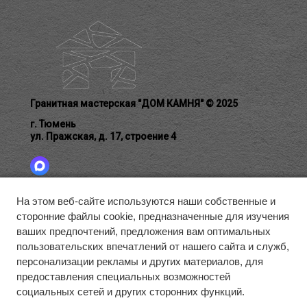
Гранитная мастерская "ДОМ КАМНЯ" © 2025
г. Тюмень
ул. Пражская, д. 17, строение 4
На этом веб-сайте используются наши собственные и
сторонние файлы cookie, предназначенные для изучения
ГЛАВНАЯ
БЛАГОУСТРОЙСТВО
ГАЛЕРЕЯ
ваших предпочтений, предложения вам оптимальных
О КОМПАНИИ
КАК ЗАКАЗАТЬ
КОНТАКТЫ
пользовательских впечатлений от нашего сайта и служб,
КАТАЛОГ
ДОСТАВКА
персонализации рекламы и других материалов, для
предоставления специальных возможностей
социальных сетей и других сторонних функций.
8 (993) 725-70-87