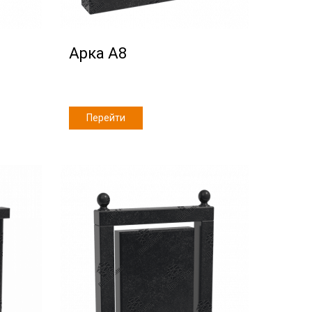
Арка А8
Перейти