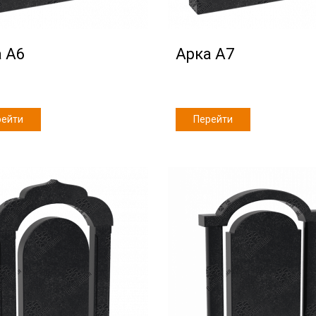
 А6
Арка А7
рейти
Перейти