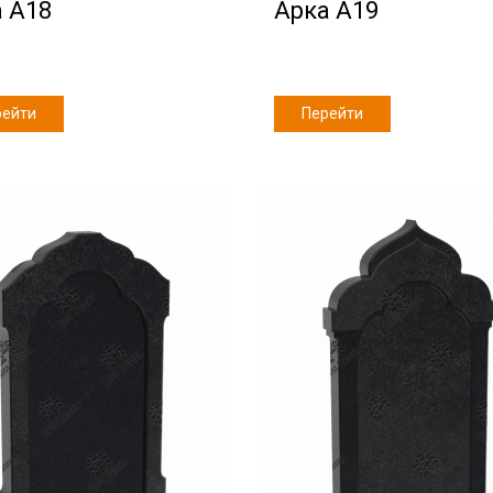
 А18
Арка А19
рейти
Перейти