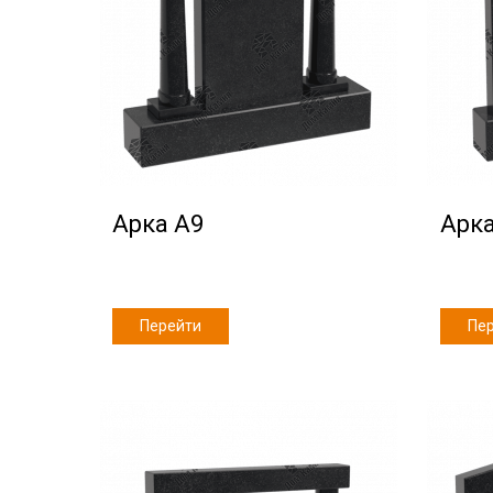
Арка А9
Арка
Перейти
Пе