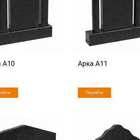
 А10
Арка А11
рейти
Перейти