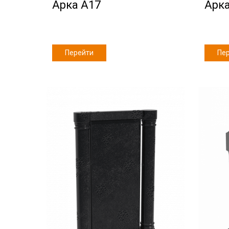
Арка А17
Арка
Перейти
Пе