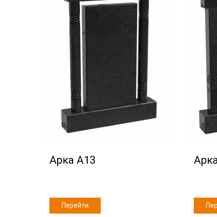
Арка А13
Арка
Перейти
Пе