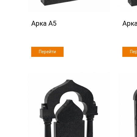
Арка А5
Арка
Перейти
Пе