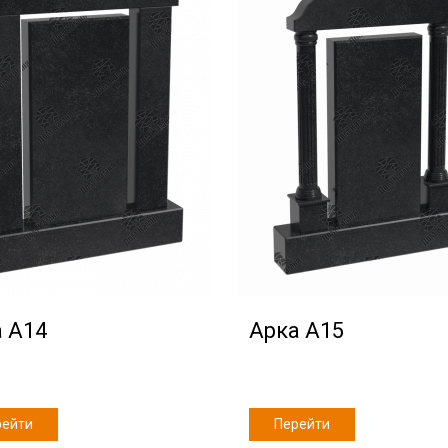
 А14
Арка А15
рейти
Перейти