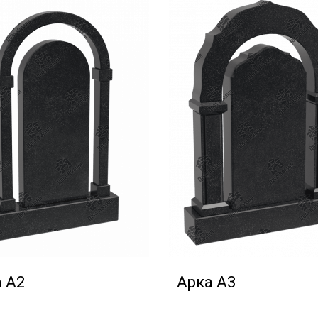
 А2
Арка А3